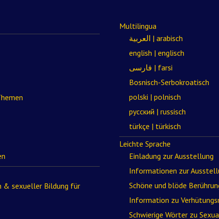
Multilingua
العربية | arabisch
english | englisch
فارسی | farsi
Bosnisch-Serbokroatisch
polski | polnisch
 Themen
русский | russisch
türkçe | türkisch
Leichte Sprache
en
Einladung zur Ausstellung
Informationen zur Ausstel
Schöne und blöde Berührun
 & sexueller Bildung für
Information zu Verhütungs
Schwierige Wörter zu Sexua