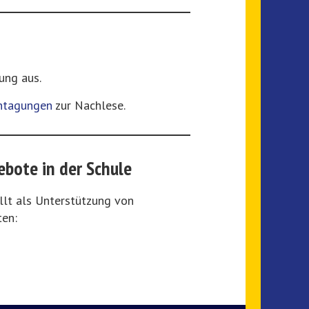
ung aus.
htagungen
zur Nachlese.
ebote in der Schule
llt als Unterstützung von
ten: