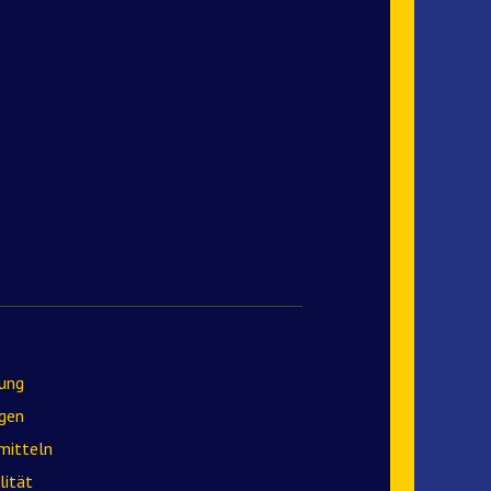
lung
gen
mitteln
lität