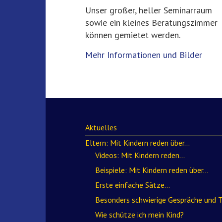
Unser großer, heller Seminarraum
sowie ein kleines Beratungszimmer
können gemietet werden.
Mehr Informationen und Bilder
Aktuelles
Eltern: Mit Kindern reden über…
Videos: Mit Kindern reden…
Beispiele: Mit Kindern reden über…
Erste einfache Sätze…
Besonders schwierige Gespräche und
Wie schütze ich mein Kind?