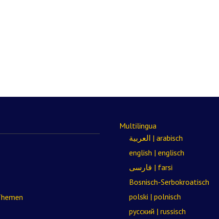
Multilingua
العربية | arabisch
english | englisch
فارسی | farsi
Bosnisch-Serbokroatisch
polski | polnisch
 Themen
русский | russisch