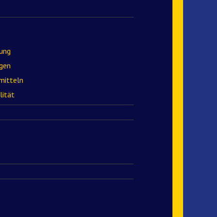
lung
gen
mitteln
lität